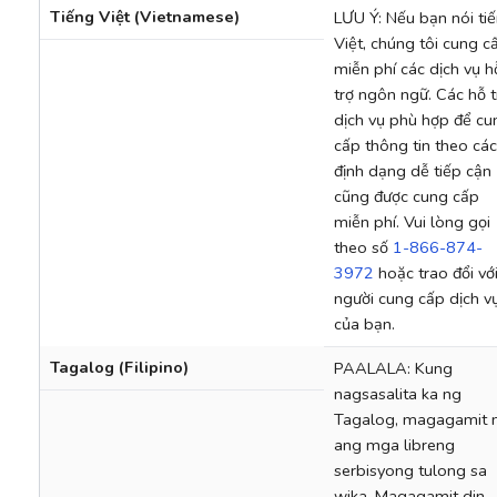
Tiếng Việt (Vietnamese)
LƯU Ý: Nếu bạn nói ti
Việt, chúng tôi cung c
miễn phí các dịch vụ h
trợ ngôn ngữ. Các hỗ t
dịch vụ phù hợp để cu
cấp thông tin theo các
định dạng dễ tiếp cận
cũng được cung cấp
miễn phí. Vui lòng gọi
theo số
1-866-874-
3972
hoặc trao đổi vớ
người cung cấp dịch v
của bạn.
Tagalog (Filipino)
PAALALA: Kung
nagsasalita ka ng
Tagalog, magagamit
ang mga libreng
serbisyong tulong sa
wika. Magagamit din