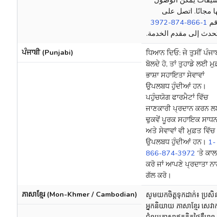
ا مجانًا. اتصل على
1-866-874-3972
قم
 تحدث إلى مقدم الخدمة
ਪੰਜਾਬੀ (Punjabi)
ਧਿਆਨ ਦਿਓ: ਜੇ ਤੁਸੀਂ ਪੰਜਾ
ਬੋਲਦੇ ਹੋ, ਤਾਂ ਤੁਹਾਡੇ ਲਈ ਮੁ
ਭਾਸ਼ਾ ਸਹਾਇਤਾ ਸੇਵਾਵਾਂ
ਉਪਲਬਧ ਹੁੰਦੀਆਂ ਹਨ।
ਪਹੁੰਚਯੋਗ ਫਾਰਮੈਟਾਂ ਵਿੱਚ
ਜਾਣਕਾਰੀ ਪ੍ਰਦਾਨ ਕਰਨ 
ਢੁਕਵੇਂ ਪੂਰਕ ਸਹਾਇਕ ਸਾਧ
ਅਤੇ ਸੇਵਾਵਾਂ ਵੀ ਮੁਫ਼ਤ ਵਿੱਚ
ਉਪਲਬਧ ਹੁੰਦੀਆਂ ਹਨ।
1-
866-874-3972
‘ਤੇ ਕਾਲ
ਕਰੋ ਜਾਂ ਆਪਣੇ ਪ੍ਰਦਾਤਾ ਨ
ਗੱਲ ਕਰੋ।
ភាសាខ្មែរ (Mon-Khmer / Cambodian)
សូមយកចិត្តទុកដាក់៖ ប្រសិ
អ្នកនិយាយ ភាសាខ្មែរ សេវាក
ជំនួយភាសាឥតគិតថ្លៃគឺមាន