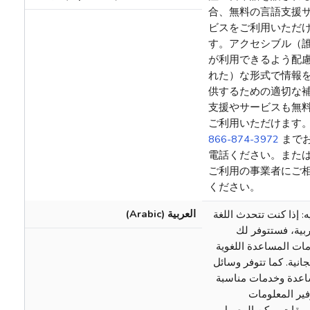
合、無料の言語支援
ビスをご利用いただ
す。アクセシブル（
が利用できるよう配
れた）な形式で情報
供するための適切な
支援やサービスも無
ご利用いただけます
866-874-3972
まで
電話ください。また
ご利用の事業者にご
ください。
العربية (Arabic)
ه: إذا كنت تتحدث اللغة
ربية، فستتوفر لك
ات المساعدة اللغوية
جانية. كما تتوفر وسائل
عدة وخدمات مناسبة
فير المعلومات
سيقات يمكن الوصول