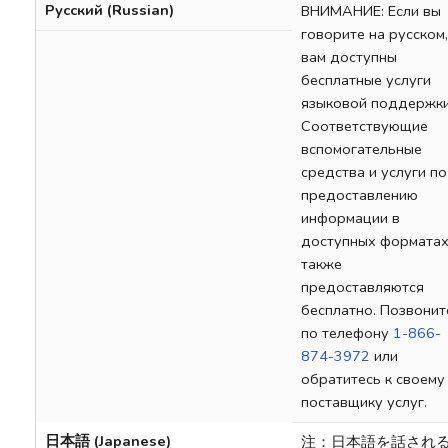
Русский (Russian)
ВНИМАНИЕ: Если вы
говорите на русском,
вам доступны
бесплатные услуги
языковой поддержки
Соответствующие
вспомогательные
средства и услуги по
предоставлению
информации в
доступных формата
также
предоставляются
бесплатно. Позвонит
по телефону
1-866-
874-3972
или
обратитесь к своему
поставщику услуг.
日本語 (Japanese)
注：日本語を話され