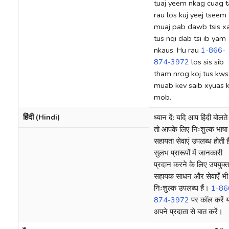
tuaj yeem nkag cuag t
rau los kuj yeej tseem
muaj pab dawb tsis 
tus nqi dab tsi ib yam
nkaus. Hu rau
1-866-
874-3972
los sis sib
tham nrog koj tus kws
muab kev saib xyuas 
mob.
हिंदी (Hindi)
ध्यान दें: यदि आप हिंदी बोलते ह
तो आपके लिए निःशुल्क भाषा
सहायता सेवाएं उपलब्ध होती ह
सुलभ प्रारूपों में जानकारी
प्रदान करने के लिए उपयुक्त
सहायक साधन और सेवाएँ भी
निःशुल्क उपलब्ध हैं।
1-86
874-3972
पर कॉल करें य
अपने प्रदाता से बात करें।