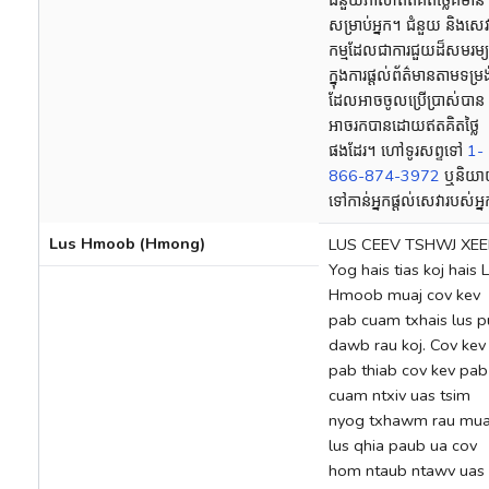
សម្រាប់អ្នក។ ជំនួយ និងសេវ
កម្មដែលជាការជួយដ៏សមរម្យ
ក្នុងការផ្តល់ព័ត៌មានតាមទម្រង
ដែលអាចចូលប្រើប្រាស់បាន 
អាចរកបានដោយឥតគិតថ្លៃ
ផងដែរ។ ហៅទូរសព្ទទៅ
1-
866-874-3972
ឬនិយ
ទៅកាន់អ្នកផ្តល់សេវារបស់អ្
Lus Hmoob (Hmong)
LUS CEEV TSHWJ XEE
Yog hais tias koj hais 
Hmoob muaj cov kev
pab cuam txhais lus 
dawb rau koj. Cov kev
pab thiab cov kev pab
cuam ntxiv uas tsim
nyog txhawm rau mu
lus qhia paub ua cov
hom ntaub ntawv uas