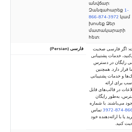
անվճար:
Զանգահարեք
1-
866-874-3972
կամ
խոսեք Ձեր
մատակարարի
հետ:
فارسی (Persian)
ه: اگر فارسی صحبت
کنید، خدمات پشتیبانی
‌نی رایگان در دسترس
 قرار دارد. همچنین
‌ها و خدمات پشتیبانی
سب برای ارائه
اعات در قالب‌های قابل
رس،‌ به‌طور رایگان
ود می‌باشند. با شماره
‎‎تماس
ید یا با ارائه‌دهنده خود
بت کنید